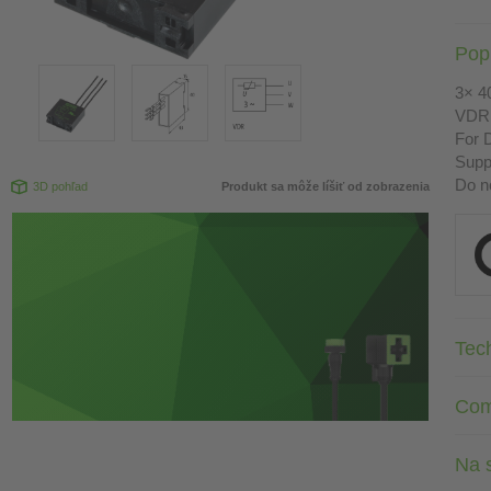
Pop
3× 4
VDR
For D
Suppr
Do n
3D pohľad
Produkt sa môže líšiť od zobrazenia
Tec
Com
Na s