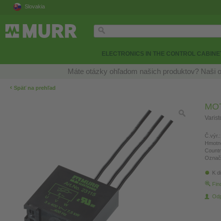
Slovakia
ELECTRONICS IN THE CONTROL CABINE
Máte otázky ohľadom našich produktov? Naši o
‹
Späť na prehľad
MO
Varis
Č.výr.:
Hmotn
Countr
Označ
K di
Fin
Odp