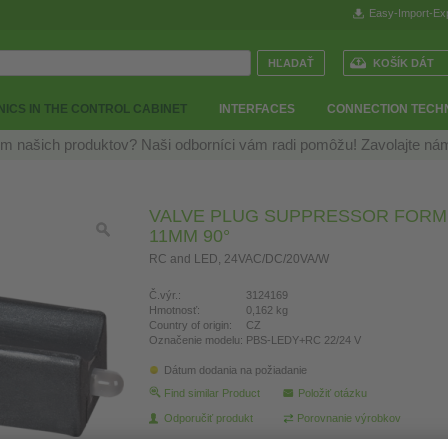
Easy-Import-Ex
KOŠÍK DÁT
ICS IN THE CONTROL CABINET
INTERFACES
CONNECTION TECH
m našich produktov? Naši odborníci vám radi pomôžu! Zavolajte n
VALVE PLUG SUPPRESSOR FORM B
11MM 90°
RC and LED, 24VAC/DC/20VA/W
Č.výr.:
3124169
Hmotnosť:
0,162 kg
Country of origin:
CZ
Označenie modelu:
PBS-LEDY+RC 22/24 V
Dátum dodania na požiadanie
Find similar Product
Položiť otázku
Odporučiť produkt
Porovnanie výrobkov