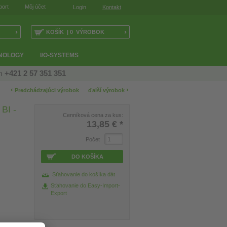
port
Môj účet
Login
Kontakt
›
›
KOŠÍK | 0 VÝROBOK
NOLOGY
I/O-SYSTEMS
ám
+421 2 57 351 351
‹
›
Predchádzajúci výrobok
ďalší výrobok
I -
Cenníková cena za kus:
13,85 €
*
Počet
DO KOŠÍKA
Sťahovanie do košíka dát
Sťahovanie do Easy-Import-
Export