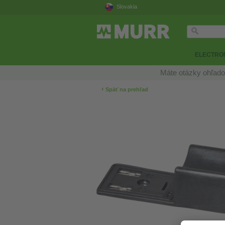
Slovakia
ELECTRON
Máte otázky ohľado
‹
Späť na prehľad