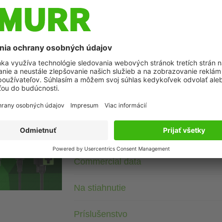
Popis
24 V AC/DC
RC + LED
Remove plug gasket when fitting adapter. Other LED colors o
Note PIN arrangement (PE at cable outlet of connector). 180°
azenia
Technické údaje
Commercial data
Na stiahnutie
Príslušenstvo