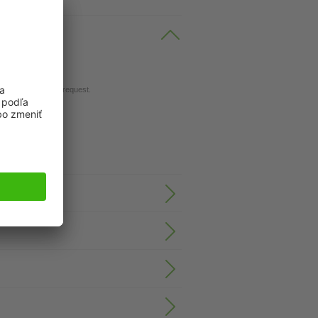
n request.
 turned version on request.