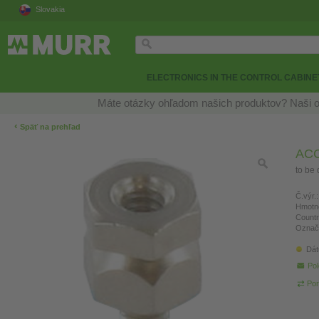
Slovakia
ELECTRONICS IN THE CONTROL CABINE
Máte otázky ohľadom našich produktov? Naši o
‹
Späť na prehľad
AC
to be
Č.výr.:
Hmotn
Countr
Označ
Dát
Pol
Por