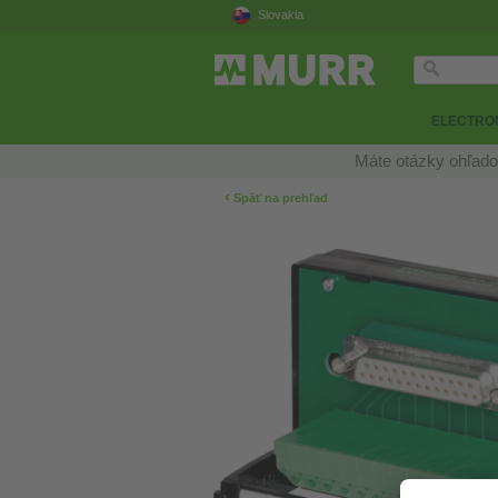
Slovakia
ELECTRON
Máte otázky ohľado
‹
Späť na prehľad