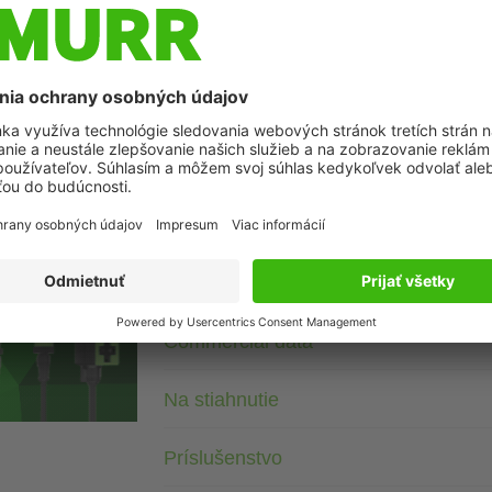
Popis
Male connector
25-pole
Spring clamp terminals
azenia
Technické údaje
Commercial data
Na stiahnutie
Príslušenstvo