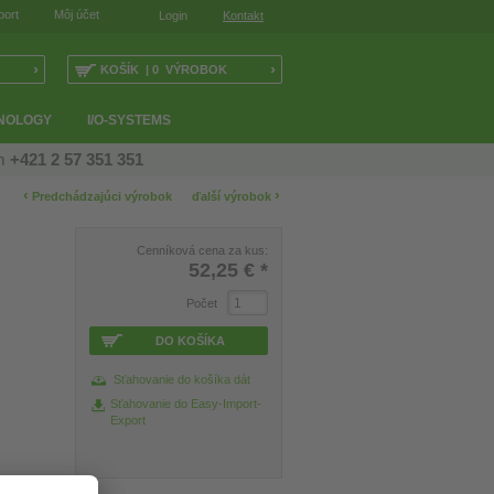
port
Môj účet
Login
Kontakt
›
›
KOŠÍK | 0 VÝROBOK
NOLOGY
I/O-SYSTEMS
ám
+421 2 57 351 351
‹
›
Predchádzajúci výrobok
ďalší výrobok
Cenníková cena za kus:
52,25 €
*
Počet
DO KOŠÍKA
Sťahovanie do košíka dát
Sťahovanie do Easy-Import-
Export