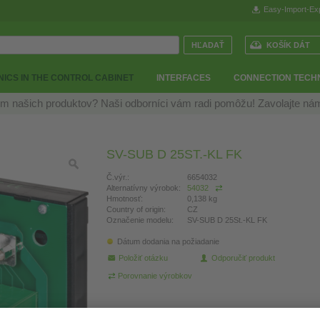
Easy-Import-Ex
KOŠÍK DÁT
ICS IN THE CONTROL CABINET
INTERFACES
CONNECTION TECH
m našich produktov? Naši odborníci vám radi pomôžu! Zavolajte n
SV-SUB D 25ST.-KL FK
Č.výr.:
6654032
Alternatívny výrobok:
54032
Hmotnosť:
0,138 kg
Country of origin:
CZ
Označenie modelu:
SV-SUB D 25St.-KL FK
Dátum dodania na požiadanie
Položiť otázku
Odporučiť produkt
Porovnanie výrobkov