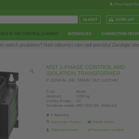
Easy-Import-Ex
KOŠÍK DÁT
ICS IN THE CONTROL CABINET
INTERFACES
CONNECTION TECH
m našich produktov? Naši odborníci vám radi pomôžu! Zavolajte n
MST 1-PHASE CONTROL AND
ISOLATION TRANSFORMER
P: 320VA IN: 208...550VAC OUT: 2x115VAC
Č.výr.:
86146
Hmotnosť:
5,800 kg
Country of origin:
CZ
Označenie modelu:
MST 0320-208...550/2x115
K dispozícii:
Find similar Product
Položiť otázku
Odporučiť produkt
Porovnanie výrobkov