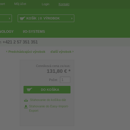
port
Môj účet
Login
Kontakt
›
›
KOŠÍK | 0 VÝROBOK
NOLOGY
I/O-SYSTEMS
ám
+421 2 57 351 351
‹
›
Predchádzajúci výrobok
ďalší výrobok
Cenníková cena za kus:
131,80 €
*
Počet
DO KOŠÍKA
Sťahovanie do košíka dát
Sťahovanie do Easy-Import-
Export