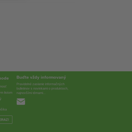
Buďte vždy informovaný
hode
Pravidelné zaslanie informačných
pnosť
bulletinov s novinkami o produktoch,
ým listom
najnovšími témami...
vý
ošíka
ERAZ!