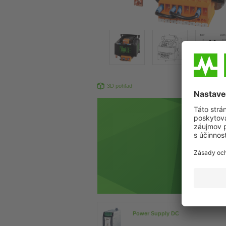
3D pohľad
Produkt sa 
Power Supply DC