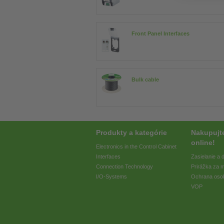
Front Panel Interfaces
Bulk cable
Produkty a kategórie
Nakupujt
online!
Electronics in the Control Cabinet
Interfaces
Zasielanie a
Connection Technology
Prirážka za 
I/O-Systems
Ochrana oso
VOP