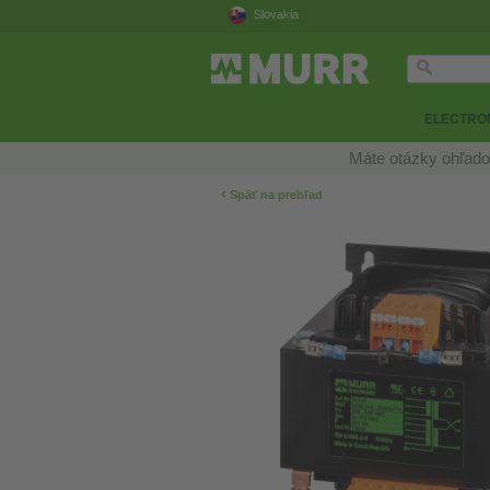
Slovakia
ELECTRON
Máte otázky ohľado
‹
Späť na prehľad