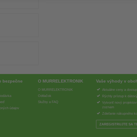
e bezpečne
O MURRELEKTRONIK
Vaše výhody v obc
O MURRELEKTRONIK
Aktuálne ceny a dostu
 dodávka
Odtlačok
Rýchly prístup k dátov
meď
Služby a FAQ
Vytvoriť nový projekto
zoznam
bných údajov
Zdieľanie nákupného k
ZAREGISTRUJTE SA T