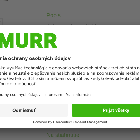
Popis
Single-phase - Control and Isolation Transformers
320 VA
Isolation class T 40/B
Other voltages on request.
môže líšiť od zobrazenia
Technické údaje
Csatlakozástechnikai adatok
Commercial data
Na stiahnutie