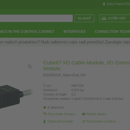
Easy-Import-Ex
KOŠÍK DÁT
ICS IN THE CONTROL CABINET
INTERFACES
CONNECTION TECH
m našich produktov? Naši odborníci vám radi pomôžu! Zavolajte n
Cube67 I/O Cable-Module, I/O Exten
Module
DI16/DO16, Open-End, 5m
Č.výr.:
5667105
Hmotnosť:
0,810 kg
Country of origin:
CZ
Označenie modelu:
Cube67 DI16/DO16 E Cable 0,5A 5m
K dispozícii:
Find similar Product
Položiť otázku
Odporučiť produkt
Porovnanie výrobkov