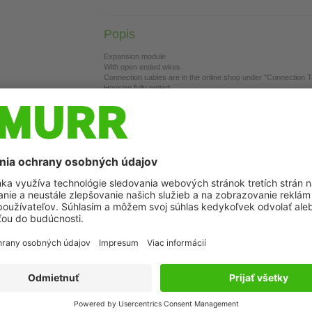
Popis
Expansion module
With open ended wires
Connection cables are in the online shop under "Connection 
Housing fully potted.
môže líšiť od zobrazenia
Connect Product
System ca