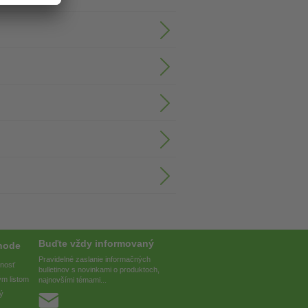
Buďte vždy informovaný
hode
Pravidelné zaslanie informačných
pnosť
bulletinov s novinkami o produktoch,
ým listom
najnovšími témami...
vý