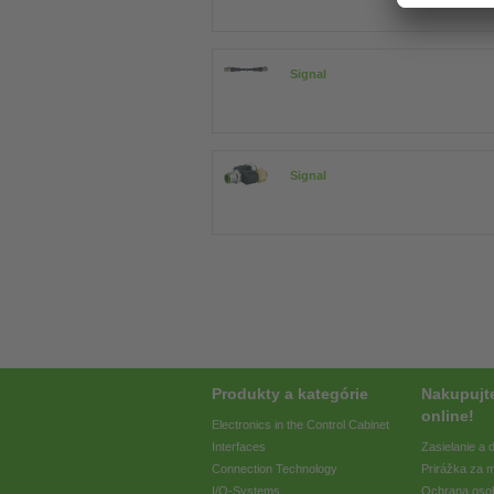
Signal
Signal
Produkty a kategórie
Nakupujt
online!
Electronics in the Control Cabinet
Interfaces
Zasielanie a
Connection Technology
Prirážka za 
I/O-Systems
Ochrana oso