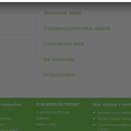
Technické údaje
Csatlakozástechnikai adatok
Commercial data
Na stiahnutie
Príslušenstvo
e bezpečne
O MURRELEKTRONIK
Vaše výhody v obc
O MURRELEKTRONIK
Aktuálne ceny a dostu
 dodávka
Odtlačok
Rýchly prístup k dátov
meď
Služby a FAQ
Vytvoriť nový projekto
zoznam
bných údajov