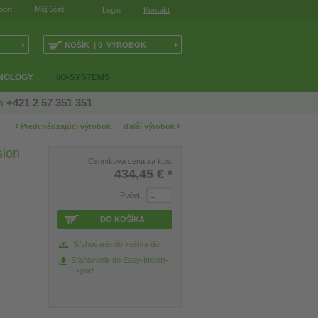
port
Môj účet
Login
Kontakt
›
›
KOŠÍK | 0 VÝROBOK
NOLOGY
I/O-SYSTEMS
ám
+421 2 57 351 351
‹
›
Predchádzajúci výrobok
ďalší výrobok
sion
Cenníková cena za kus:
434,45 €
*
Počet
DO KOŠÍKA
Sťahovanie do košíka dát
Sťahovanie do Easy-Import-
Export