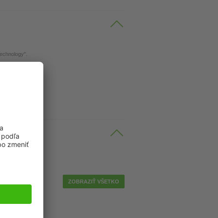
Technology".
ble
ZOBRAZIŤ VŠETKO