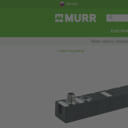
Slovakia
ELECTRON
Máte otázky ohľado
‹
Späť na prehľad