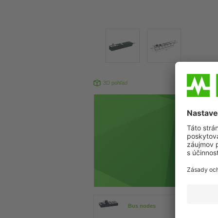
3D pohľad
Produkt sa 
Bus nodes