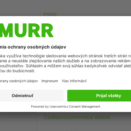
Popis
Digital inputs
DI16 (IRT)
Ethernet 10/100 Mbit/s; M12, D-coded
M12 power, 4-pin, L-coded, 2× max. 12 A
M12, 5-pole, A-coded
Fast-Start-Up (FSU)
môže líšiť od zobrazenia
Galvanic isolation
Connection cables are in the online shop under "Connection 
Housing fully potted.
Technické údaje
Csatlakozástechnikai adatok