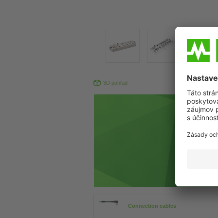
3D pohľad
Produkt sa 
Connection cables