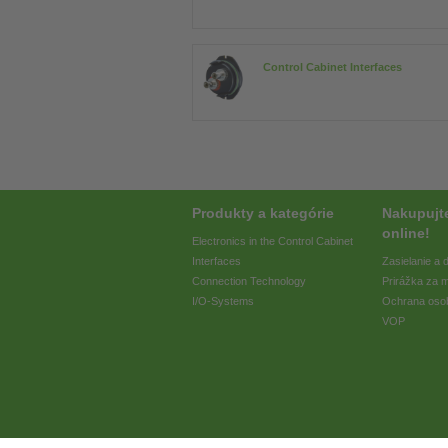
Control Cabinet Interfaces
Produkty a kategórie
Nakupujt
online!
Electronics in the Control Cabinet
Interfaces
Zasielanie a
Connection Technology
Prirážka za 
I/O-Systems
Ochrana oso
VOP