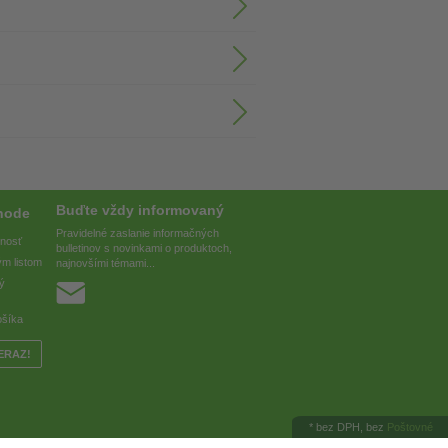
Buďte vždy informovaný
hode
Pravidelné zaslanie informačných
pnosť
bulletinov s novinkami o produktoch,
ým listom
najnovšími témami...
vý
ošíka
ERAZ!
*
bez DPH, bez
Poštovné