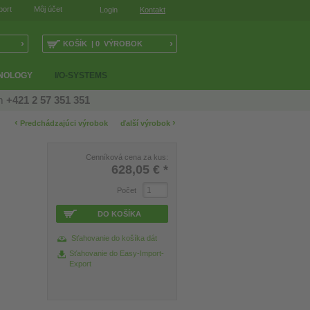
port
Môj účet
Login
Kontakt
›
›
KOŠÍK | 0 VÝROBOK
NOLOGY
I/O-SYSTEMS
ám
+421 2 57 351 351
‹
›
Predchádzajúci výrobok
ďalší výrobok
Cenníková cena za kus:
628,05 €
*
Počet
DO KOŠÍKA
Sťahovanie do košíka dát
Sťahovanie do Easy-Import-
Export