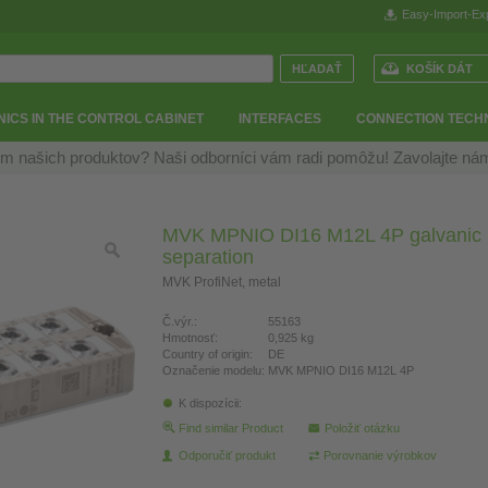
Easy-Import-Ex
KOŠÍK DÁT
ICS IN THE CONTROL CABINET
INTERFACES
CONNECTION TECH
m našich produktov? Naši odborníci vám radi pomôžu! Zavolajte n
MVK MPNIO DI16 M12L 4P galvanic
separation
MVK ProfiNet, metal
Č.výr.:
55163
Hmotnosť:
0,925 kg
Country of origin:
DE
Označenie modelu:
MVK MPNIO DI16 M12L 4P
K dispozícii:
Find similar Product
Položiť otázku
Odporučiť produkt
Porovnanie výrobkov