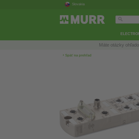
Slovakia
ELECTRON
Máte otázky ohľado
‹
Späť na prehľad