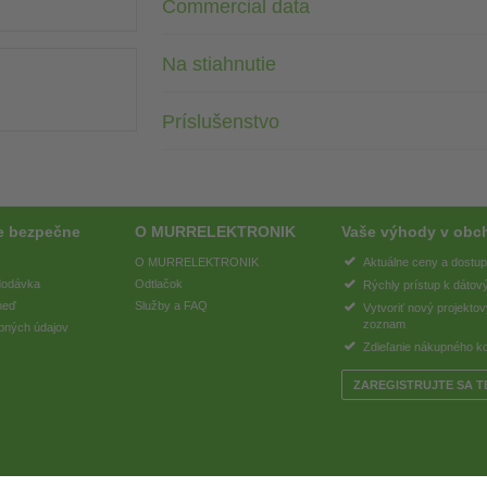
Commercial data
Na stiahnutie
Príslušenstvo
e bezpečne
O MURRELEKTRONIK
Vaše výhody v obc
O MURRELEKTRONIK
Aktuálne ceny a dostu
 dodávka
Odtlačok
Rýchly prístup k dátov
meď
Služby a FAQ
Vytvoriť nový projekto
zoznam
bných údajov
Zdieľanie nákupného k
ZAREGISTRUJTE SA T