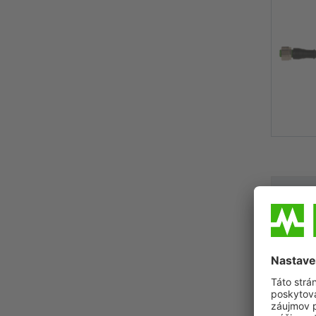
Vyšší výk
prevádzk
Prečo sa
energiou 