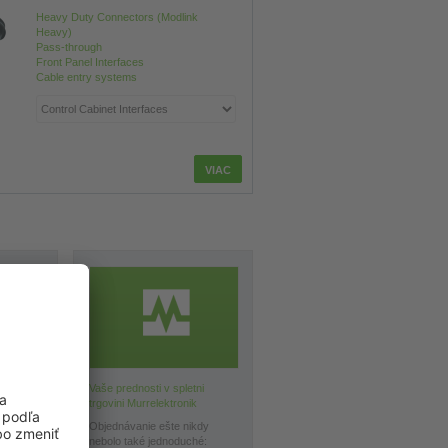
Heavy Duty Connectors (Modlink
Heavy)
Pass-through
Front Panel Interfaces
Cable entry systems
ronik a
Vaše prednosti v spletni
je
trgovini Murrelektronik
..
Objednávanie ešte nikdy
ka
nebolo také jednoduché: