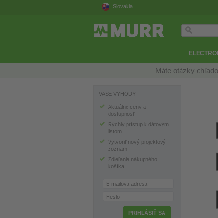
Slovakia
ELECTRON
Máte otázky ohľado
VAŠE VÝHODY
Aktuálne ceny a
dostupnosť
Rýchly prístup k dátovým
listom
Vytvoriť nový projektový
zoznam
Zdieľanie nákupného
košíka
E-mailová adresa
Heslo
PRIHLÁSIŤ SA