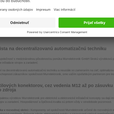
nej automatizácii
Murrelektronik rozširuje rad
spoločnosti Murrelekt
MICO67 o nové varianty
prepája transportné 
určené na decentrálnu
montrac®
ochranu vedení...
VIAC
VIAC
ista na decentralizovanú automatizačnú techniku
spoločnosť s medzinárodnou pôsobnosťou ponúka Murrelektronik GmbH širokú výrobkovú pal
 inštalácie strojov a zariadení.
í na decentralizovanú automatizačnú techniku a neustále so zameraním na cieľ, optimalizovať
chopnosti zákazníkov spoločnosti Murrelektronik, sme vaším spoľahlivým partnerom pre indi
ilových konektorov, cez vedenia M12 až po zásuvku 
o zdroja
 paletou výrobkov Murrelektronik pre elektrické a elektronické inštalačné koncepty sa dajú 
rojov a zariadení. Hospodárnosť a špičková kvalita sú pritom vždy v stredobode pozornosti.
ka v rozvodnej skrini::
Komponenty od spoločnosti Murrelektronik určené do rozvodných skr
lektrické napájanie. Spínacie zdroje, elektronické poistky a spravované sieťové prepínače s