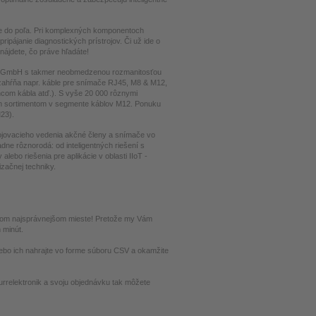
ne do poľa. Pri komplexných komponentoch
ipájanie diagnostických prístrojov. Či už ide o
nájdete, čo práve hľadáte!
ik GmbH s takmer neobmedzenou rozmanitosťou
t zahŕňa napr. káble pre snímače RJ45, M8 & M12,
ncom kábla atď.). S vyše 20 000 rôznymi
vým sortimentom v segmente káblov M12. Ponuku
23).
ojovacieho vedenia akčné členy a snímače vo
dne rôznorodá: od inteligentných riešení s
ebo riešenia pre aplikácie v oblasti IIoT -
izačnej techniky.
tom najsprávnejšom mieste! Pretože my Vám
 minút.
bo ich nahrajte vo forme súboru CSV a okamžite
rrelektronik a svoju objednávku tak môžete