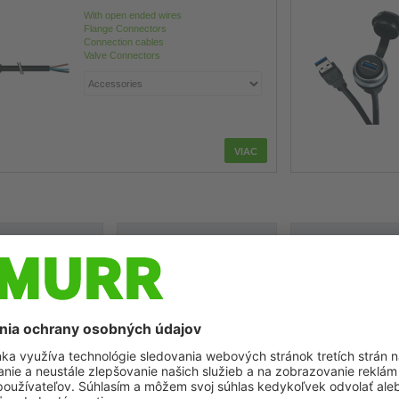
With open ended wires
Flange Connectors
Connection cables
Valve Connectors
on v mieste
Nové varianty Mico67 pre
Spoločnosti Murrelekt
y
decentrálnu ochranu vedení a
montratec spájajú svo
zariadení
kompetencie v oblasti.
 zásobovanie
stáva kľúčom k
Built to protect: spoločnosť
Automatizačná techni