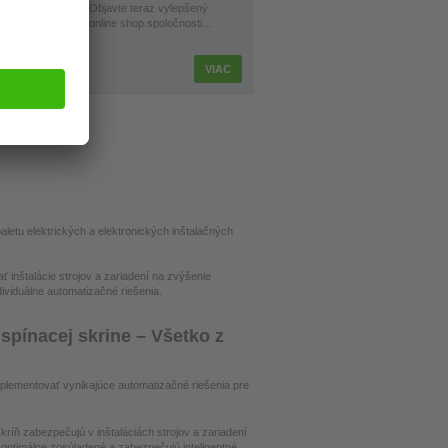
ronik
Objavte teraz vylepšený
systémy
online shop spoločnosti...
VIAC
VIAC
etu elektrických a elektronických inštalačných
 inštalácie strojov a zariadení na zvýšenie
viduálne automatizačné riešenia.
spínacej skrine – Všetko z
implementovať vynikajúce automatizačné riešenia pre
íň zabezpečujú v inštaláciách strojov a zariadení
ú optimálne zosúladené a zabezpečujú inteligentné