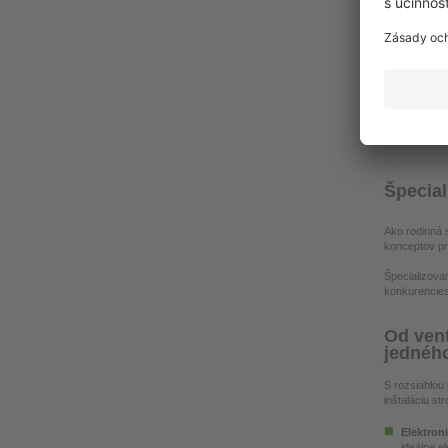
decentrál
Špecial
Ako rodinná 
konceptov pre
Špecializovan
konkurencies
Od vent
jednéh
S rozsiahlou
inštaláciu st
Elektroni
ideálne e