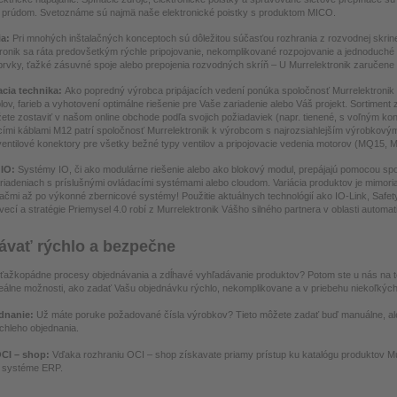
e prúdom. Svetoznáme sú najmä naše elektronické poistky s produktom MICO.
ia:
Pri mnohých inštalačných konceptoch sú dôležitou súčasťou rozhrania z rozvodnej skri
ronik sa ráta predovšetkým rýchle pripojovanie, nekomplikované rozpojovanie a jednoduché pr
prvky, ťažké zásuvné spoje alebo prepojenia rozvodných skríň – U Murrelektronik zaručene 
acia technika:
Ako popredný výrobca pripájacích vedení ponúka spoločnosť Murrelektron
lov, farieb a vyhotovení optimálne riešenie pre Vaše zariadenie alebo Váš projekt. Sortimen
ete zostaviť v našom online obchode podľa svojich požiadaviek (napr. tienené, s voľným ko
cími káblami M12 patrí spoločnosť Murrelektronik k výrobcom s najrozsiahlejším výrobko
ventilové konektory pre všetky bežné typy ventilov a pripojovacie vedenia motorov (MQ15, M
IO:
Systémy IO, či ako modulárne riešenie alebo ako blokový modul, prepájajú pomocou sp
riadeniach s príslušnými ovládacími systémami alebo cloudom. Variácia produktov je mimoria
čmi až po výkonné zbernicové systémy! Použitie aktuálnych technológií ako IO-Link, Safety al
 vecí a stratégie Priemysel 4.0 robí z Murrelektronik Vášho silného partnera v oblasti automat
ávať rýchlo a bezpečne
ťažkopádne procesy objednávania a zdĺhavé vyhľadávanie produktov? Potom ste u nás na 
álne možnosti, ako zadať Vašu objednávku rýchlo, nekomplikovane a v priebehu niekoľkých
dnanie:
Už máte poruke požadované čísla výrobkov? Tieto môžete zadať buď manuálne, ale
rýchleho objednania.
CI – shop:
Vďaka rozhraniu OCI – shop získavate priamy prístup ku katalógu produktov Mu
v systéme ERP.