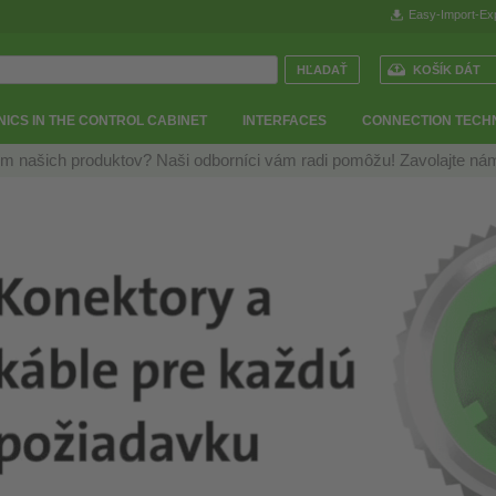
Easy-Import-Ex
KOŠÍK DÁT
ICS IN THE CONTROL CABINET
INTERFACES
CONNECTION TECH
m našich produktov? Naši odborníci vám radi pomôžu! Zavolajte n