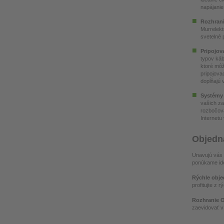
napájani
Rozhran
Murrelekt
svetelné 
Pripojov
typov káb
ktoré môž
pripojova
dopĺňajú 
Systémy 
vašich za
rozbočova
Internetu
Objedn
Unavujú vás 
ponúkame ide
Rýchle obje
profitujte z 
Rozhranie O
zaevidovať 