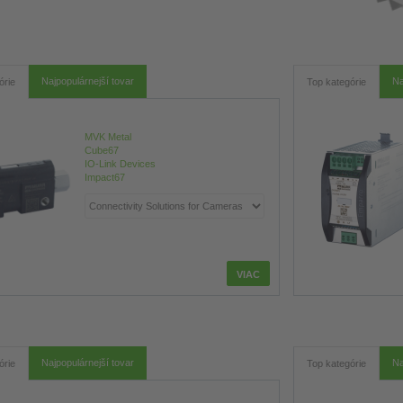
Najpopulárnejší tovar
Na
órie
Top kategórie
MVK Metal
Cube67
IO-Link Devices
Impact67
Najpopulárnejší tovar
Na
órie
Top kategórie