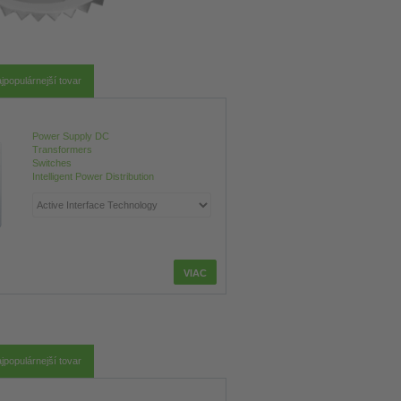
jpopulárnejší tovar
Power Supply DC
Transformers
Switches
Intelligent Power Distribution
jpopulárnejší tovar