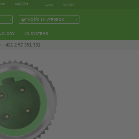
port
Môj účet
Login
Kontakt
›
›
KOŠÍK | 0 VÝROBOK
NOLOGY
I/O-SYSTEMS
ám
+421 2 57 351 351