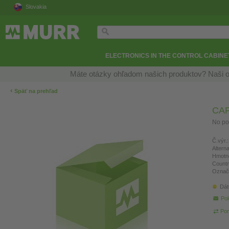
Slovakia
ELECTRONICS IN THE CONTROL CABINE
Máte otázky ohľadom našich produktov? Naši o
‹
Späť na prehľad
CAP
No po
Č.výr.:
Altern
Hmotn
Countr
Označ
Dát
Pol
Por