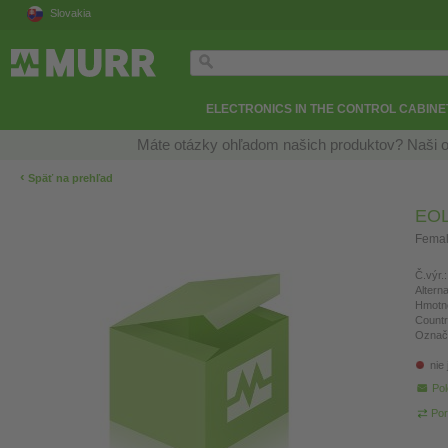
Slovakia
ELECTRONICS IN THE CONTROL CABINE
Máte otázky ohľadom našich produktov? Naši o
‹
Späť na prehľad
EOL
Femal
Č.výr.:
Altern
Hmotn
Countr
Označ
nie
Pol
Por