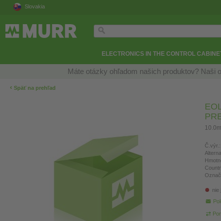
Slovakia
ELECTRONICS IN THE CONTROL CABINE
Máte otázky ohľadom našich produktov? Naši o
‹
Späť na prehľad
EOL
PR
10.0m
Č.výr.:
Altern
Hmotn
Countr
Označ
nie
Pol
Por