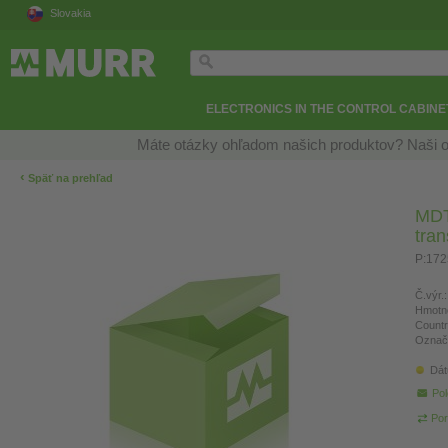
Slovakia
ELECTRONICS IN THE CONTROL CABINE
Máte otázky ohľadom našich produktov? Naši o
‹
Späť na prehľad
MDT 
tra
P:17
Č.výr.:
Hmotn
Countr
Označ
Dát
Pol
Por