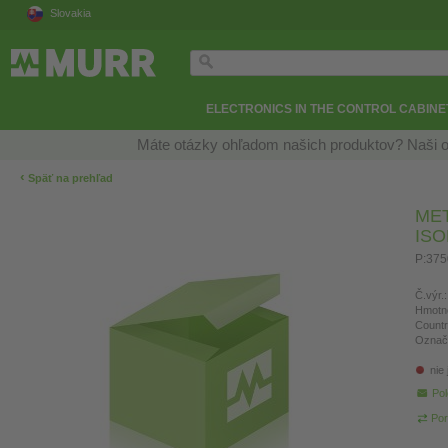
Slovakia
ELECTRONICS IN THE CONTROL CABINE
Máte otázky ohľadom našich produktov? Naši o
‹
Späť na prehľad
ME
IS
P:375
Č.výr.:
Hmotn
Countr
Označ
nie
Pol
Por