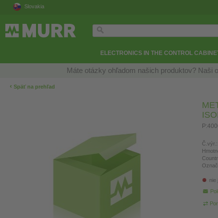
Slovakia
ELECTRONICS IN THE CONTROL CABINE
Máte otázky ohľadom našich produktov? Naši o
‹
Späť na prehľad
ME
IS
P:400
Č.výr.:
Hmotn
Countr
Označ
nie
Pol
Por