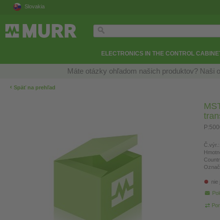
Slovakia
ELECTRONICS IN THE CONTROL CABINE
Máte otázky ohľadom našich produktov? Naši o
‹
Späť na prehľad
MST 
tra
P:500
Č.výr.:
Hmotn
Countr
Označ
nie
Pol
Por