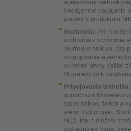
spravované sieťové pre
inteligentné napájanie
poistky s produktom MI
Rozhrania:
Pri mnohých
rozhrania z rozvodnej 
Murrelektronik sa ráta 
rozpojovanie a jednoduch
svetelné prvky, ťažké z
Murrelektronik zaručene
Pripojovacia technika:
spoločnosť Murrelektr
typov káblov, farieb a 
alebo Váš projekt. Sor
M12, ktoré môžete zost
požiadaviek (napr. tien