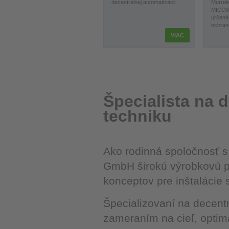
decentrálnej automatizácii
Murrele
MICO67
určené
ochranu
VIAC
Špecialista na 
techniku
Ako rodinná spoločnosť 
GmbH širokú výrobkovú pa
konceptov pre inštalácie 
Špecializovaní na decent
zameraním na cieľ, optima