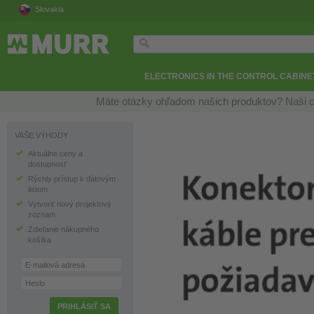
Slovakia
ELECTRONICS IN THE CONTROL CABINE
Máte otázky ohľadom našich produktov? Naši o
VAŠE VÝHODY
Aktuálne ceny a
dostupnosť
Rýchly prístup k dátovým
listom
Vytvoriť nový projektový
zoznam
Zdieľanie nákupného
košíka
E-mailová adresa
Heslo
PRIHLÁSIŤ SA