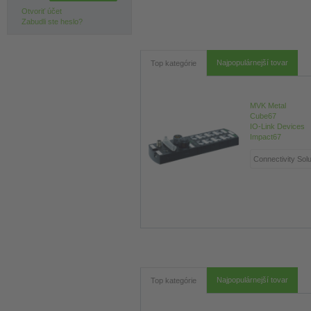
Otvoriť účet
Zabudli ste heslo?
Najpopulárnejší tovar
Top kategórie
MVK Metal
Cube67
IO-Link Devices
Impact67
Najpopulárnejší tovar
Top kategórie