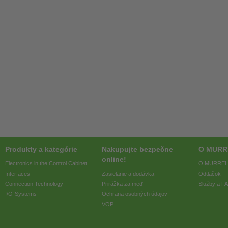
Produkty a kategórie
Nakupujte bezpečne
O MURR
online!
Electronics in the Control Cabinet
O MURREL
Interfaces
Zasielanie a dodávka
Odtlačok
Connection Technology
Prirážka za meď
Služby a F
I/O-Systems
Ochrana osobných údajov
VOP