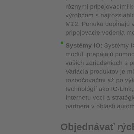
rôznymi pripojovacími k
výrobcom s najrozsiahl
M12. Ponuku dopĺňajú ve
pripojovacie vedenia m
Systémy IO:
Systémy IO
modul, prepájajú pomoc
vašich zariadeniach s 
Variácia produktov je m
rozbočovačmi až po výk
technológií ako IO-Link, 
Internetu vecí a stratég
partnera v oblasti autom
Objednávať rýc