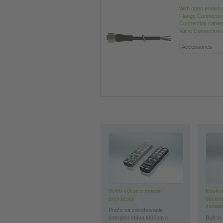
With open ended 
Flange Connector
Connection cable
Valve Connectors
Vyšší výkon v mieste
Nové v
prevádzky
decent
zariade
Prečo sa zásobovanie
energiou stáva kľúčom k
Built t