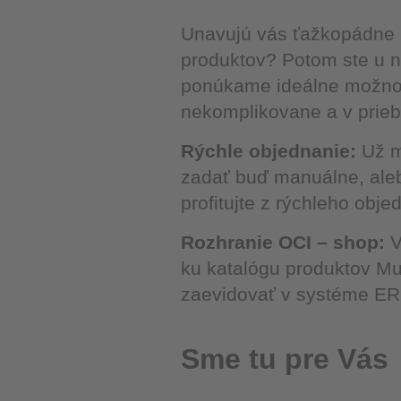
Unavujú vás ťažkopádne 
produktov? Potom ste u 
ponúkame ideálne možnos
nekomplikovane a v prieb
Rýchle objednanie:
Už m
zadať buď manuálne, aleb
profitujte z rýchleho obje
Rozhranie OCI – shop:
V
ku katalógu produktov Mu
zaevidovať v systéme ER
Sme tu pre Vás